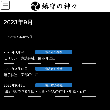
コ
ナ
ン
ビ
テ
ゲ
ン
ー
2023年9月
ツ
シ
に
ョ
移
ン
HOME
2023年9月
動
に
移
動
2023年9月24日
南丹市の神社
モリサン・諏訪神社（園部町仁江）
2023年9月18日
南丹市の神社
蛭子神社（園部町仁江）
2023年9月3日
南丹市の神社
旧版地図で見る半田・大西・宍人の神社・地蔵・石神