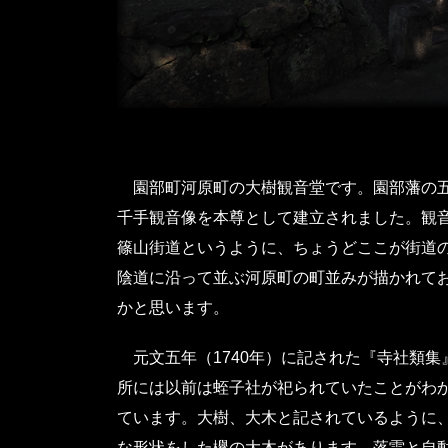
園部町河原町の大樹観音堂です。園部藩の五
千手観音像を本尊として建立されました。観
篠山街道というように、ちょうどここが街道
陰道に沿って並ぶ河原町の町並みが描かれて
かと思います。
元文五年（1740年）に記された『寺社類集
所には以前は蛭子社が祀られていたことがわ
ています。大樹、大木と記されているように
な形状をした欅の大木があります。落雷と自