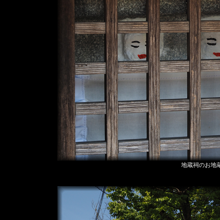
地蔵祠のお地