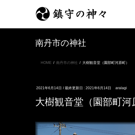
コ
ナ
ン
ビ
テ
ゲ
ン
ー
ツ
シ
に
ョ
南丹市の神社
移
ン
動
に
移
HOME
南丹市の神社
大樹観音堂（園部町河原町）
動
2021年6月14日
/ 最終更新日 :
2021年6月14日
aralagi
大樹観音堂（園部町河