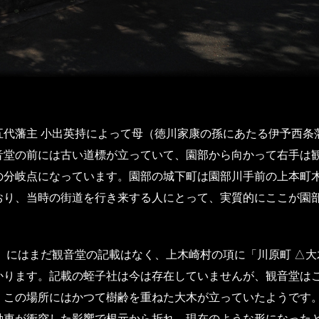
代藩主 小出英持によって母（徳川家康の孫にあたる伊予西条藩
音堂の前には古い道標が立っていて、園部から向かって右手は
の分岐点になっています。園部の城下町は園部川手前の上本町
おり、当時の街道を行き来する人にとって、実質的にここが園
』にはまだ観音堂の記載はなく、上木崎村の項に「川原町 △
かります。記載の蛭子社は今は存在していませんが、観音堂は
、この場所にはかつて樹齢を重ねた大木が立っていたようです
動車が衝突した影響で根元から折れ、現在のような形になった