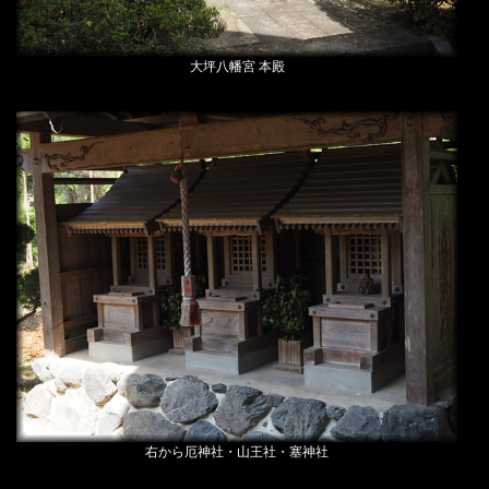
大坪八幡宮 本殿
右から厄神社・山王社・塞神社