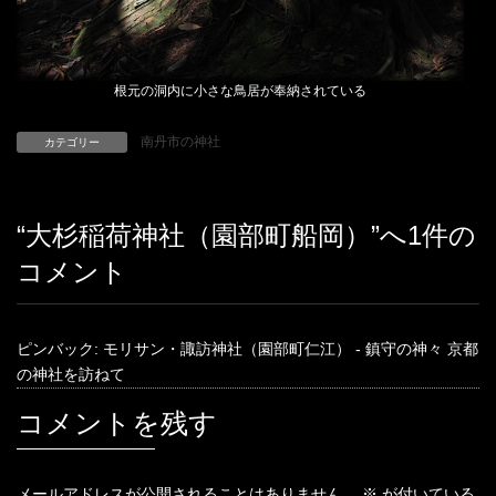
根元の洞内に小さな鳥居が奉納されている
南丹市の神社
カテゴリー
“
大杉稲荷神社（園部町船岡）
”へ1件の
コメント
ピンバック:
モリサン・諏訪神社（園部町仁江） - 鎮守の神々 京都
の神社を訪ねて
コメントを残す
メールアドレスが公開されることはありません。
※
が付いている